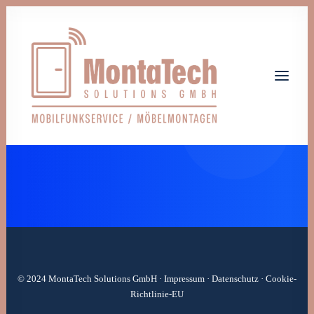
Home
Leistungen
Über uns
Jobs
Kontakt
Let's talk
© 2024 MontaTech Solutions GmbH ·
Impressum
·
Datenschutz
·
Cookie-
Richtlinie-EU
info@monta-tech.de