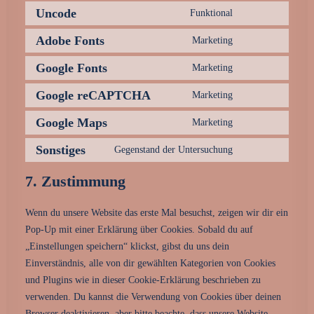
service
to
Uncode
Funktional
woocommerce
Consent
service
to
Adobe Fonts
Marketing
wordpress
Consent
service
to
Google Fonts
Marketing
uncode
Consent
service
to
Google reCAPTCHA
Marketing
adobe-
Consent
service
fonts
to
Google Maps
Marketing
google-
Consent
service
fonts
to
Sonstiges
Gegenstand der Untersuchung
google-
Consent
service
recaptcha
to
7. Zustimmung
google-
service
maps
sonstiges
Wenn du unsere Website das erste Mal besuchst, zeigen wir dir ein
Pop-Up mit einer Erklärung über Cookies. Sobald du auf
„Einstellungen speichern“ klickst, gibst du uns dein
Einverständnis, alle von dir gewählten Kategorien von Cookies
und Plugins wie in dieser Cookie-Erklärung beschrieben zu
verwenden. Du kannst die Verwendung von Cookies über deinen
Browser deaktivieren, aber bitte beachte, dass unsere Website